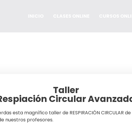
INICIO
CLASES ONLINE
CURSOS ONLI
estás buscando. Quizá pueda ayudarte una búsqueda.
Taller
Respiación Circular Avanzad
ierdas esta magnífico taller de RESPIRACIÓN CIRCULAR de
de nuestros profesores.