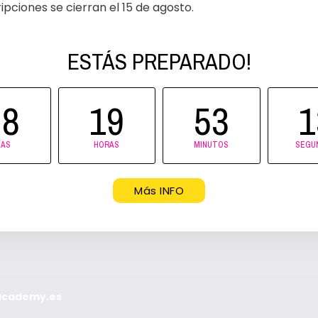
ripciones se cierran el 15 de agosto.
ESTÁS PREPARADO!
e en nuestra Newsletter 
tos para nuestras Curso
28
19
53
1
ÍAS
HORAS
MINUTOS
SEGU
Apuntarme
Más INFO
onible para los cursos de Iniciación - Inte
oacademy.es