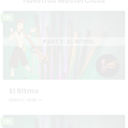
nuestras MasterClass
¤35
El Ritmo
ENROLL NOW
¤35