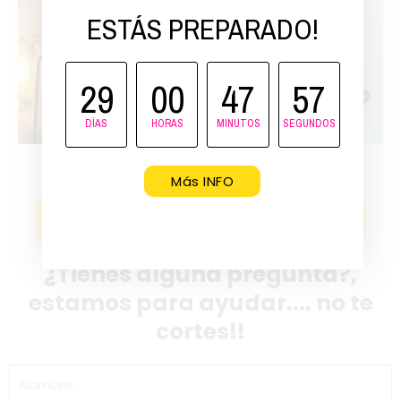
ESTÁS PREPARADO!
29
00
47
56
DÍAS
HORAS
MINUTOS
SEGUNDOS
Más INFO
Quiero esta oferta!!!
¿Tienes alguna pregunta?,
estamos para ayudar.... no te
cortes!!