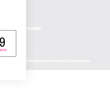
rmedio y Avanzado
9
NDOS
Aviso Legal
|
Privacidad
|
Cookies
|
Condiciones