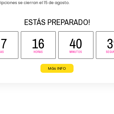
ripciones se cierran el 15 de agosto.
Apuntarme
ESTÁS PREPARADO!
onible para los cursos de Iniciación - Inte
27
16
40
3
ÍAS
HORAS
MINUTOS
SEGU
oacademy.es
Más INFO