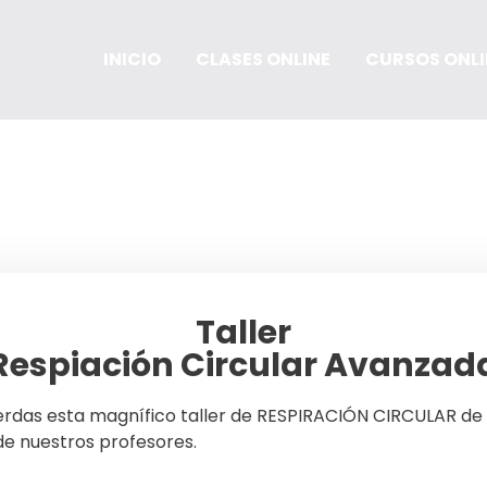
INICIO
CLASES ONLINE
CURSOS ONLI
Taller
Respiación Circular Avanzad
e en nuestra Newsletter 
ierdas esta magnífico taller de RESPIRACIÓN CIRCULAR de
de nuestros profesores.
tos para nuestras Curso