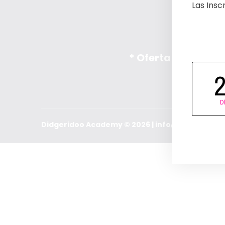
Las Insc
* Oferta sólo disp
D
Didgeridoo Academy © 2026 | info@didgerido