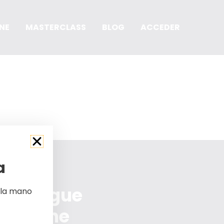
NE
MASTERCLASS
BLOG
ACCEDER
a
y consigue
 la mano
s Online