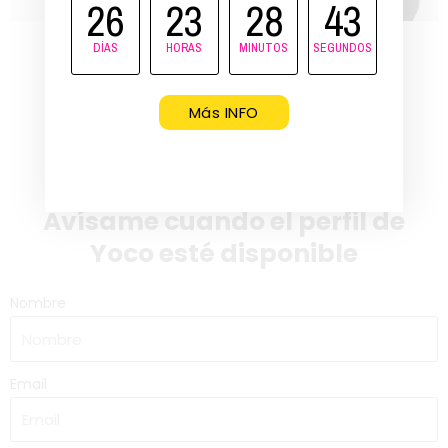
26
23
28
43
DÍAS
HORAS
MINUTOS
SEGUNDOS
Más INFO
Avísame cuando el perfil de
Yoco esté disponible
Nombre
Email