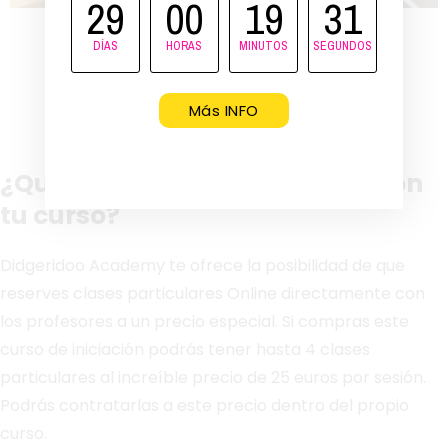
29
00
19
31
Lengua dura DITH-DHU
DÍAS
HORAS
MINUTOS
SEGUNDOS
Más INFO
¿Quieres clases particulares con
tu curso?
Didgeridoo Academy te ofrece la posibilidad de que
reserves clases particulares Online directamente con
los profesores a un precio especial. Si compras este
curso de iniciación podrás tener hasta 4 clases
particulares al increíble precio de 25 euros por sesión.
Podrás contratarlas a este precio dentro del propio
curso.