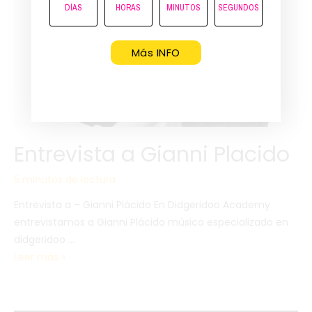
DÍAS
HORAS
MINUTOS
SEGUNDOS
Más INFO
Entrevista a Gianni Placido
5 minutos de lectura
Entrevista a – Gianni Plácido En Didgeridoo Academy
entrevistamos a Gianni Plácido músico especializado en
didgeridoo …
Leer más »