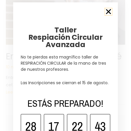
Taller
Respiación Circular
Avanzada
Entrevista a Gauthier Aubé
No te pierdas esta magnífico taller de
RESPIRACIÓN CIRCULAR de la mano de tres
10 minutos de lectura
de nuestros profesores.
Entrevista a – Gauthier Aubé Vous pouvez télécharger
Las Inscripciones se cierran el 15 de agosto.
cette interview en français. En esta ocasión …
Leer más »
ESTÁS PREPARADO!
28
17
22
43